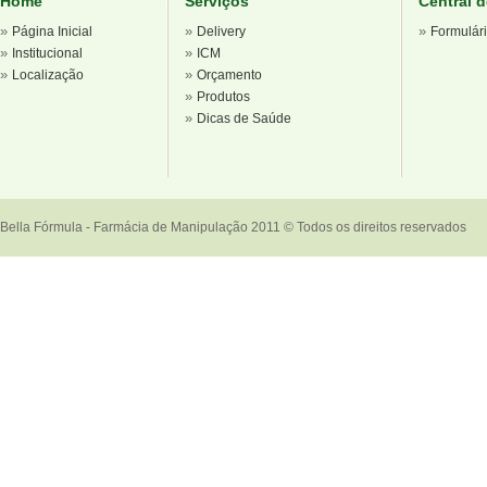
Home
Serviços
Central 
»
»
»
Página Inicial
Delivery
Formulár
»
»
Institucional
ICM
»
»
Localização
Orçamento
»
Produtos
»
Dicas de Saúde
Bella Fórmula - Farmácia de Manipulação 2011 © Todos os direitos reservados