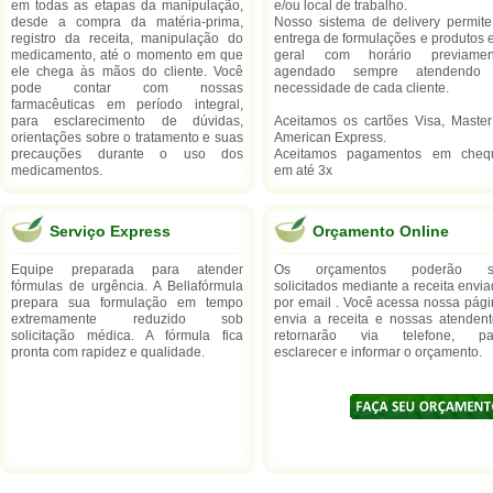
em todas as etapas da manipulação,
e/ou local de trabalho.
desde a compra da matéria-prima,
Nosso sistema de delivery permite
registro da receita, manipulação do
entrega de formulações e produtos
medicamento, até o momento em que
geral com horário previamen
ele chega às mãos do cliente. Você
agendado sempre atendendo
pode contar com nossas
necessidade de cada cliente.
farmacêuticas em período integral,
para esclarecimento de dúvidas,
Aceitamos os cartões Visa, Master
orientações sobre o tratamento e suas
American Express.
precauções durante o uso dos
Aceitamos pagamentos em cheq
medicamentos.
em até 3x
Serviço Express
Orçamento Online
Equipe preparada para atender
Os orçamentos poderão s
fórmulas de urgência. A Bellafórmula
solicitados mediante a receita envi
prepara sua formulação em tempo
por email . Você acessa nossa pág
extremamente reduzido sob
envia a receita e nossas atendent
solicitação médica. A fórmula fica
retornarão via telefone, pa
pronta com rapidez e qualidade.
esclarecer e informar o orçamento.