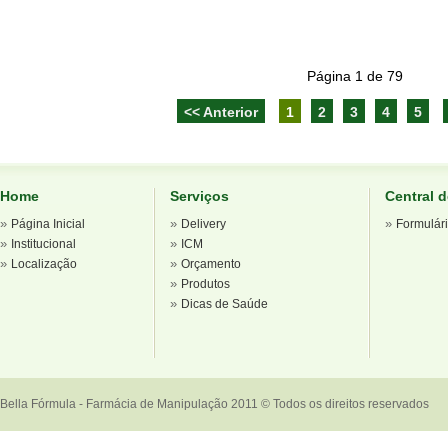
Página 1 de 79
<< Anterior
1
2
3
4
5
Home
Serviços
Central 
»
»
»
Página Inicial
Delivery
Formulár
»
»
Institucional
ICM
»
»
Localização
Orçamento
»
Produtos
»
Dicas de Saúde
Bella Fórmula - Farmácia de Manipulação 2011 © Todos os direitos reservados