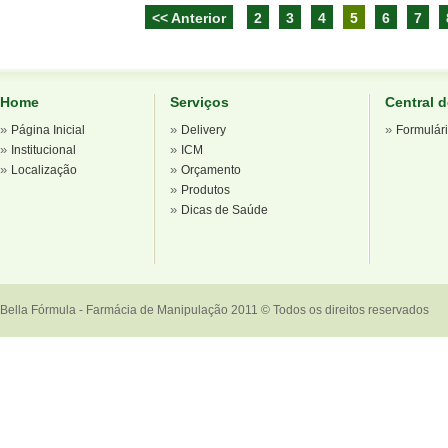
<< Anterior
2
3
4
5
6
7
Home
Serviços
Central 
»
»
»
Página Inicial
Delivery
Formulár
»
»
Institucional
ICM
»
»
Localização
Orçamento
»
Produtos
»
Dicas de Saúde
Bella Fórmula - Farmácia de Manipulação 2011 © Todos os direitos reservados