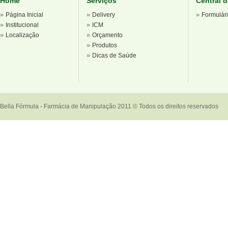
Home
Serviços
Central 
»
»
»
Página Inicial
Delivery
Formulár
»
»
Institucional
ICM
»
»
Localização
Orçamento
»
Produtos
»
Dicas de Saúde
Bella Fórmula - Farmácia de Manipulação 2011 © Todos os direitos reservados