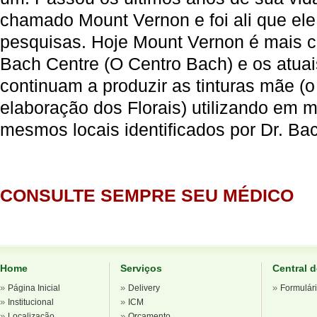
chamado Mount Vernon e foi ali que ele
pesquisas. Hoje Mount Vernon é mais 
Bach Centre (O Centro Bach) e os atua
continuam a produzir as tinturas mãe (o
elaboração dos Florais) utilizando em 
mesmos locais identificados por Dr. Ba
CONSULTE SEMPRE SEU MÉDICO
Home
Serviços
Central 
»
»
»
Página Inicial
Delivery
Formulár
»
»
Institucional
ICM
»
»
Localização
Orçamento