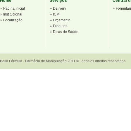
Home
Serviços
Central 
»
»
»
Página Inicial
Delivery
Formulár
»
»
Institucional
ICM
»
»
Localização
Orçamento
»
Produtos
»
Dicas de Saúde
Bella Fórmula - Farmácia de Manipulação 2011 © Todos os direitos reservados