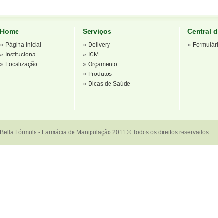
Home
Serviços
Central 
»
»
»
Página Inicial
Delivery
Formulár
»
»
Institucional
ICM
»
»
Localização
Orçamento
»
Produtos
»
Dicas de Saúde
Bella Fórmula - Farmácia de Manipulação 2011 © Todos os direitos reservados