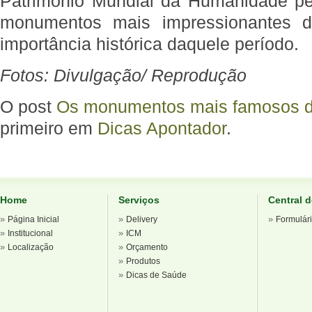
Patrimônio Mundial da Humanidade 
monumentos mais impressionantes do
importância histórica daquele período.
Fotos: Divulgação/ Reprodução
O post
Os monumentos mais famosos do
primeiro em
Dicas Apontador
.
Home
Serviços
Central 
»
»
»
Página Inicial
Delivery
Formulár
»
»
Institucional
ICM
»
»
Localização
Orçamento
»
Produtos
»
Dicas de Saúde