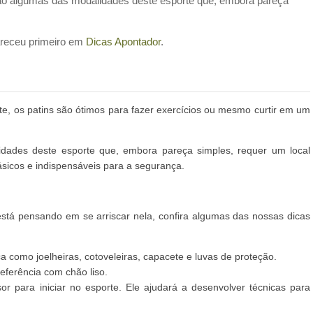
são algumas das modalidades deste esporte que, embora pareça
receu primeiro em
Dicas Apontador
.
, os patins são ótimos para fazer exercícios ou mesmo curtir em um
idades deste esporte que, embora pareça simples, requer um local
ásicos e indispensáveis para a segurança.
stá pensando em se arriscar nela, confira algumas das nossas dicas
 como joelheiras, cotoveleiras, capacete e luvas de proteção.
referência com chão liso.
r para iniciar no esporte. Ele ajudará a desenvolver técnicas para