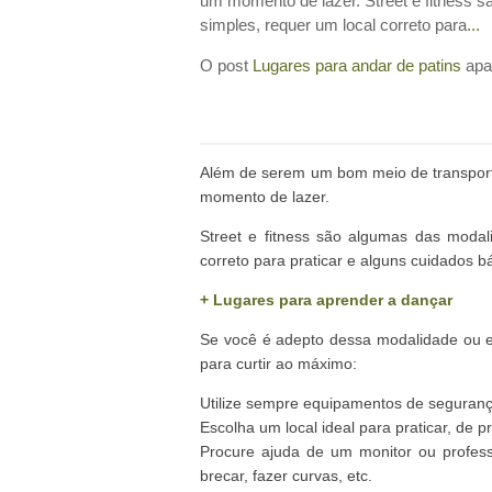
um momento de lazer. Street e fitness 
simples, requer um local correto para
...
O post
Lugares para andar de patins
apa
Além de serem um bom meio de transporte
momento de lazer.
Street e fitness são algumas das modal
correto para praticar e alguns cuidados b
+ Lugares para aprender a dançar
Se você é adepto dessa modalidade ou e
para curtir ao máximo:
Utilize sempre equipamentos de segurança
Escolha um local ideal para praticar, de p
Procure ajuda de um monitor ou professo
brecar, fazer curvas, etc.