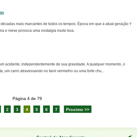
90
s décadas mais marcantes de todos os tempos. Época em que a atual geração Y
 vira e mexe provoca uma nostalgia muito boa.
um acidente, independentemente de sua gravidade. A qualquer momento, o
a, um carro atravessando no farol vermelho ou uma forte chu...
Página 4 de 79
2
3
4
5
6
7
Proximo >>