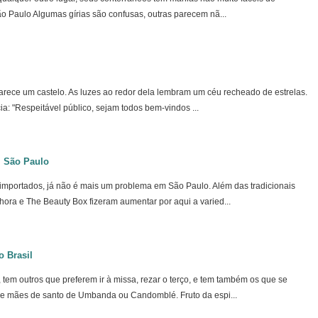
São Paulo Algumas gírias são confusas, outras parecem nã...
parece um castelo. As luzes ao redor dela lembram um céu recheado de estrelas.
a: "Respeitável público, sejam todos bem-vindos ...
m São Paulo
importados, já não é mais um problema em São Paulo. Além das tradicionais
ora e The Beauty Box fizeram aumentar por aqui a varied...
o Brasil
em outros que preferem ir à missa, rezar o terço, e tem também os que se
 e mães de santo de Umbanda ou Candomblé. Fruto da espi...