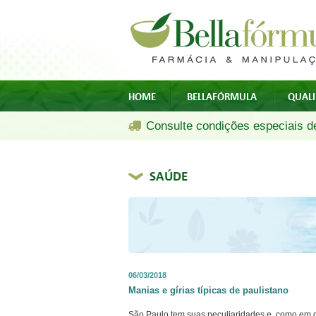
HOME
BELLAFÓRMULA
QUAL
Consulte condições especiais de
SAÚDE
06/03/2018
Manias e gírias típicas de paulistano
São Paulo tem suas peculiaridades e, como em q