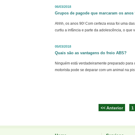
06/03/2018
Grupos de pagode que marcaram os anos 
Ahhh, os anos 90! Com certeza essa foi uma da
curtiu a infância e parte da adolescência, o que
05/03/2018
Quais são as vantagens do freio ABS?
Ninguém está verdadeiramente preparado para 
motorista pode se deparar com um animal na pist
<< Anterior
1