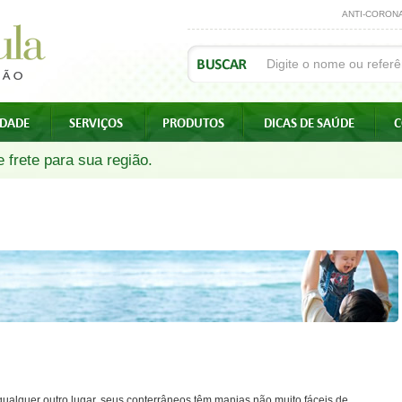
ANTI-CORON
IDADE
SERVIÇOS
PRODUTOS
DICAS DE SAÚDE
C
 frete para sua região.
ualquer outro lugar, seus conterrâneos têm manias não muito fáceis de