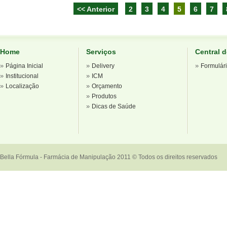
<< Anterior
2
3
4
5
6
7
Home
Serviços
Central 
»
»
»
Página Inicial
Delivery
Formulár
»
»
Institucional
ICM
»
»
Localização
Orçamento
»
Produtos
»
Dicas de Saúde
Bella Fórmula - Farmácia de Manipulação 2011 © Todos os direitos reservados